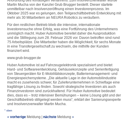
Anordnung des vorläufigen Verfahrens. Zum Insolvenzverwalter wurde
Martin Mucha von der Kanzlei Grub Brugger bestellt. Dieser startete
unmittelbar nach Insolvenzeröffnung einen Investorenprozess. Im
Oktober 2025 war es gelungen, den Teilgeschäftsbetrieb Entwicklung mit
mehr als 30 Mitarbeitern an NEURA Robotics zu veräußern.
Für den restlichen Betrieb blieb die intensive, internationale
Investorensuche ohne Erfolg, was eine Fortführung des Unternehmens
unmöglich macht. Huber Automotive bereitet daher die Ausproduktion
und die Stilllegung zum 28. Februar 2026 vor. Davon betroffen sind rund
75 Arbeitsplätze. Die Mitarbeiter haben die Möglichkeit, für sechs Monate
in eine Transfergesellschaft zu wechseln, die mithilfe der Kunden
finanziert wird.
www.grub-brugger.de
Huber Automotive ist auf Fahrzeugelektronik spezialisiert und bietet
Hard- und Softwareentwicklung, Gehäusekonzepte und Serienfertigung
von Steuergeräten für E-Mobilitätskonzepte, Batteriemanagement- und
Energiespeichersysteme. „Die aktuelle Lage in der Automobilindustrie
macht es zusehends schwer, für Zulieferunternehmen in Schieflage eine
tragfähige Lösung zu finden. Sowohl strategische Investoren als auch
Finanzinvestoren sind zurückhaltend. Für Huber Automotive bedeutet
dies, dass es – trotz intensiver Bemühungen – keine Lösung gibt und der
Geschäftsbetrieb stillgelegt werden muss“, erklärt der Sanierungsexperte
und Insolvenzverwalter Martin Mucha.
^ oben
«
vorherige
Meldung
|
nächste
Meldung
»