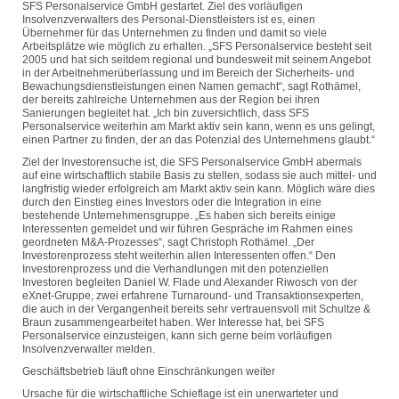
SFS Personalservice GmbH gestartet. Ziel des vorläufigen
Insolvenzverwalters des Personal-Dienstleisters ist es, einen
Übernehmer für das Unternehmen zu finden und damit so viele
Arbeitsplätze wie möglich zu erhalten. „SFS Personalservice besteht seit
2005 und hat sich seitdem regional und bundesweit mit seinem Angebot
in der Arbeitnehmerüberlassung und im Bereich der Sicherheits- und
Bewachungsdienstleistungen einen Namen gemacht“, sagt Rothämel,
der bereits zahlreiche Unternehmen aus der Region bei ihren
Sanierungen begleitet hat. „Ich bin zuversichtlich, dass SFS
Personalservice weiterhin am Markt aktiv sein kann, wenn es uns gelingt,
einen Partner zu finden, der an das Potenzial des Unternehmens glaubt.“
Ziel der Investorensuche ist, die SFS Personalservice GmbH abermals
auf eine wirtschaftlich stabile Basis zu stellen, sodass sie auch mittel- und
langfristig wieder erfolgreich am Markt aktiv sein kann. Möglich wäre dies
durch den Einstieg eines Investors oder die Integration in eine
bestehende Unternehmensgruppe. „Es haben sich bereits einige
Interessenten gemeldet und wir führen Gespräche im Rahmen eines
geordneten M&A-Prozesses“, sagt Christoph Rothämel. „Der
Investorenprozess steht weiterhin allen Interessenten offen.“ Den
Investorenprozess und die Verhandlungen mit den potenziellen
Investoren begleiten Daniel W. Flade und Alexander Riwosch von der
eXnet-Gruppe, zwei erfahrene Turnaround- und Transaktionsexperten,
die auch in der Vergangenheit bereits sehr vertrauensvoll mit Schultze &
Braun zusammengearbeitet haben. Wer Interesse hat, bei SFS
Personalservice einzusteigen, kann sich gerne beim vorläufigen
Insolvenzverwalter melden.
Geschäftsbetrieb läuft ohne Einschränkungen weiter
Ursache für die wirtschaftliche Schieflage ist ein unerwarteter und