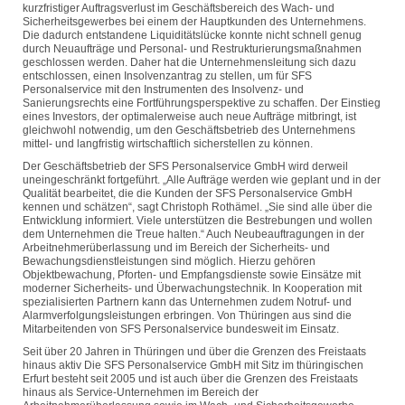
kurzfristiger Auftragsverlust im Geschäftsbereich des Wach- und
Sicherheitsgewerbes bei einem der Hauptkunden des Unternehmens.
Die dadurch entstandene Liquiditätslücke konnte nicht schnell genug
durch Neuaufträge und Personal- und Restrukturierungsmaßnahmen
geschlossen werden. Daher hat die Unternehmensleitung sich dazu
entschlossen, einen Insolvenzantrag zu stellen, um für SFS
Personalservice mit den Instrumenten des Insolvenz- und
Sanierungsrechts eine Fortführungsperspektive zu schaffen. Der Einstieg
eines Investors, der optimalerweise auch neue Aufträge mitbringt, ist
gleichwohl notwendig, um den Geschäftsbetrieb des Unternehmens
mittel- und langfristig wirtschaftlich sicherstellen zu können.
Der Geschäftsbetrieb der SFS Personalservice GmbH wird derweil
uneingeschränkt fortgeführt. „Alle Aufträge werden wie geplant und in der
Qualität bearbeitet, die die Kunden der SFS Personalservice GmbH
kennen und schätzen“, sagt Christoph Rothämel. „Sie sind alle über die
Entwicklung informiert. Viele unterstützen die Bestrebungen und wollen
dem Unternehmen die Treue halten.“ Auch Neubeauftragungen in der
Arbeitnehmerüberlassung und im Bereich der Sicherheits- und
Bewachungsdienstleistungen sind möglich. Hierzu gehören
Objektbewachung, Pforten- und Empfangsdienste sowie Einsätze mit
moderner Sicherheits- und Überwachungstechnik. In Kooperation mit
spezialisierten Partnern kann das Unternehmen zudem Notruf- und
Alarmverfolgungsleistungen erbringen. Von Thüringen aus sind die
Mitarbeitenden von SFS Personalservice bundesweit im Einsatz.
Seit über 20 Jahren in Thüringen und über die Grenzen des Freistaats
hinaus aktiv Die SFS Personalservice GmbH mit Sitz im thüringischen
Erfurt besteht seit 2005 und ist auch über die Grenzen des Freistaats
hinaus als Service-Unternehmen im Bereich der