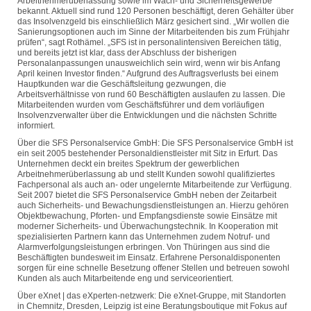
Arbeitnehmerüberlassung sowie im Wach- und Sicherheitsgewerbe
bekannt. Aktuell sind rund 120 Personen beschäftigt, deren Gehälter über
das Insolvenzgeld bis einschließlich März gesichert sind. „Wir wollen die
Sanierungsoptionen auch im Sinne der Mitarbeitenden bis zum Frühjahr
prüfen“, sagt Rothämel. „SFS ist in personalintensiven Bereichen tätig,
und bereits jetzt ist klar, dass der Abschluss der bisherigen
Personalanpassungen unausweichlich sein wird, wenn wir bis Anfang
April keinen Investor finden.“ Aufgrund des Auftragsverlusts bei einem
Hauptkunden war die Geschäftsleitung gezwungen, die
Arbeitsverhältnisse von rund 60 Beschäftigten auslaufen zu lassen. Die
Mitarbeitenden wurden vom Geschäftsführer und dem vorläufigen
Insolvenzverwalter über die Entwicklungen und die nächsten Schritte
informiert.
Über die SFS Personalservice GmbH: Die SFS Personalservice GmbH ist
ein seit 2005 bestehender Personaldienstleister mit Sitz in Erfurt. Das
Unternehmen deckt ein breites Spektrum der gewerblichen
Arbeitnehmerüberlassung ab und stellt Kunden sowohl qualifiziertes
Fachpersonal als auch an- oder ungelernte Mitarbeitende zur Verfügung.
Seit 2007 bietet die SFS Personalservice GmbH neben der Zeitarbeit
auch Sicherheits- und Bewachungsdienstleistungen an. Hierzu gehören
Objektbewachung, Pforten- und Empfangsdienste sowie Einsätze mit
moderner Sicherheits- und Überwachungstechnik. In Kooperation mit
spezialisierten Partnern kann das Unternehmen zudem Notruf- und
Alarmverfolgungsleistungen erbringen. Von Thüringen aus sind die
Beschäftigten bundesweit im Einsatz. Erfahrene Personaldisponenten
sorgen für eine schnelle Besetzung offener Stellen und betreuen sowohl
Kunden als auch Mitarbeitende eng und serviceorientiert.
Über eXnet | das eXperten-netzwerk: Die eXnet-Gruppe, mit Standorten
in Chemnitz, Dresden, Leipzig ist eine Beratungsboutique mit Fokus auf