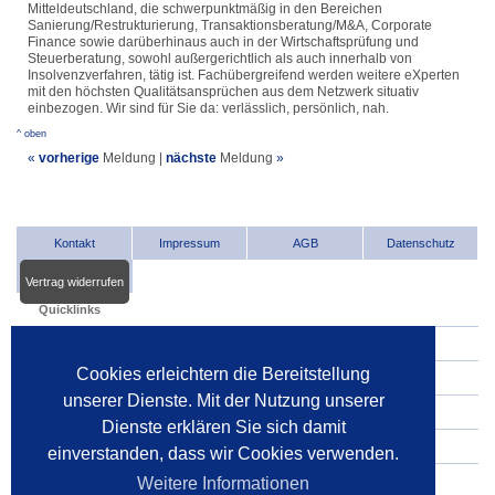
Mitteldeutschland, die schwerpunktmäßig in den Bereichen
Sanierung/Restrukturierung, Transaktionsberatung/M&A, Corporate
Finance sowie darüberhinaus auch in der Wirtschaftsprüfung und
Steuerberatung, sowohl außergerichtlich als auch innerhalb von
Insolvenzverfahren, tätig ist. Fachübergreifend werden weitere eXperten
mit den höchsten Qualitätsansprüchen aus dem Netzwerk situativ
einbezogen. Wir sind für Sie da: verlässlich, persönlich, nah.
^ oben
«
vorherige
Meldung
|
nächste
Meldung
»
Kontakt
Impressum
AGB
Datenschutz
Vertrag widerrufen
Quicklinks
INDat.basis
Cookies erleichtern die Bereitstellung
INDat.extra
unserer Dienste. Mit der Nutzung unserer
Verwalter im Internet
Dienste erklären Sie sich damit
Dienstleister im Internet
einverstanden, dass wir Cookies verwenden.
Gerichte
Weitere Informationen