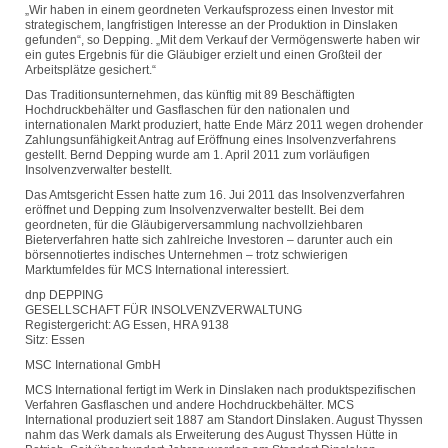
„Wir haben in einem geordneten Verkaufsprozess einen Investor mit
strategischem, langfristigen Interesse an der Produktion in Dinslaken
gefunden“, so Depping. „Mit dem Verkauf der Vermögenswerte haben wir
ein gutes Ergebnis für die Gläubiger erzielt und einen Großteil der
Arbeitsplätze gesichert.“
Das Traditionsunternehmen, das künftig mit 89 Beschäftigten
Hochdruckbehälter und Gasflaschen für den nationalen und
internationalen Markt produziert, hatte Ende März 2011 wegen drohender
Zahlungsunfähigkeit Antrag auf Eröffnung eines Insolvenzverfahrens
gestellt. Bernd Depping wurde am 1. April 2011 zum vorläufigen
Insolvenzverwalter bestellt.
Das Amtsgericht Essen hatte zum 16. Jui 2011 das Insolvenzverfahren
eröffnet und Depping zum Insolvenzverwalter bestellt. Bei dem
geordneten, für die Gläubigerversammlung nachvollziehbaren
Bieterverfahren hatte sich zahlreiche Investoren – darunter auch ein
börsennotiertes indisches Unternehmen – trotz schwierigen
Marktumfeldes für MCS International interessiert.
dnp DEPPING
GESELLSCHAFT FÜR INSOLVENZVERWALTUNG
Registergericht: AG Essen, HRA 9138
Sitz: Essen
MSC International GmbH
MCS International fertigt im Werk in Dinslaken nach produktspezifischen
Verfahren Gasflaschen und andere Hochdruckbehälter. MCS
International produziert seit 1887 am Standort Dinslaken. August Thyssen
nahm das Werk damals als Erweiterung des August Thyssen Hütte in