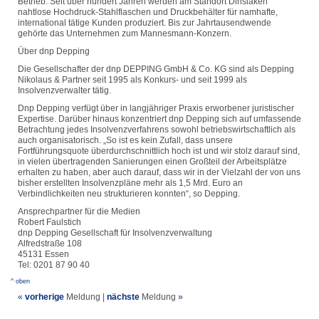
Betrieb. Seit über hundert Jahren werden am Standort Dinslaken
nahtlose Hochdruck-Stahlflaschen und Druckbehälter für namhafte,
international tätige Kunden produziert. Bis zur Jahrtausendwende
gehörte das Unternehmen zum Mannesmann-Konzern.
Über dnp Depping
Die Gesellschafter der dnp DEPPING GmbH & Co. KG sind als Depping
Nikolaus & Partner seit 1995 als Konkurs- und seit 1999 als
Insolvenzverwalter tätig.
Dnp Depping verfügt über in langjähriger Praxis erworbener juristischer
Expertise. Darüber hinaus konzentriert dnp Depping sich auf umfassende
Betrachtung jedes Insolvenzverfahrens sowohl betriebswirtschaftlich als
auch organisatorisch. „So ist es kein Zufall, dass unsere
Fortführungsquote überdurchschnittlich hoch ist und wir stolz darauf sind,
in vielen übertragenden Sanierungen einen Großteil der Arbeitsplätze
erhalten zu haben, aber auch darauf, dass wir in der Vielzahl der von uns
bisher erstellten Insolvenzpläne mehr als 1,5 Mrd. Euro an
Verbindlichkeiten neu strukturieren konnten“, so Depping.
Ansprechpartner für die Medien
Robert Faulstich
dnp Depping Gesellschaft für Insolvenzverwaltung
Alfredstraße 108
45131 Essen
Tel: 0201 87 90 40
^ oben
«
vorherige
Meldung
|
nächste
Meldung
»