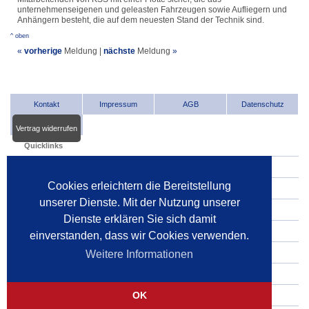
unternehmenseigenen und geleasten Fahrzeugen sowie Aufliegern und
Anhängern besteht, die auf dem neuesten Stand der Technik sind.
^ oben
«
vorherige
Meldung
|
nächste
Meldung
»
Kontakt
Impressum
AGB
Datenschutz
Vertrag widerrufen
Quicklinks
INDat.basis
Cookies erleichtern die Bereitstellung
INDat.extra
unserer Dienste. Mit der Nutzung unserer
Verwalter im Internet
Dienste erklären Sie sich damit
Dienstleister im Internet
einverstanden, dass wir Cookies verwenden.
Gerichte
Weitere Informationen
Pressespiegel
OK
Pressemitteilungen