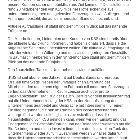
vor dem Bildschirm. Gemeinsam sorgen wir bei KSS dafür, dass die Güter
unserer Kunden sicher und pünktlich ans Ziel kommen.“ Dies stellen die
rund 20 Mitarbeitenden von KSS mit einer Flotte sicher, die aus
unternehmenseigenen und geleasten Fahrzeugen sowie Aufliegern und
Anhängern besteht, die auf dem neuesten Stand der Technik sind.
Aktuelle Auftragslage ist stabil und zieht mit dem Blick auf das nahende
Frühjahr an
Die Mitarbeitenden, Lieferanten und Kunden von KSS sind bereits über
die aktuelle Entwicklung informiert und haben signalisiert, dass sie die
angestrebte Sanierung unterstützen wollen. Die aktuelle Auftragslage ist
trotz der winterlichen Witterung und des saisonal geringeren Geschäfts
im Baumaschinenbereich in den Wintermonaten stabil und zieht mit dem
Blick auf das nahende Frühjahr an.
Den finanziellen Tank des Unternehmens wieder auffüllen
„KSS ist seit über einem Jahrzehnt auf Deutschlands und Europas
Straßen unterwegs. Neben der umfangreichen Erfahrung der
Mitarbeitenden und einem eigenen Fuhrpark mit modernen Fahrzeugen
verfügt das Unternehmen im Raum Leipzig auch über große
Lagerkapazitäten“, sagt Rüdiger Bauch. Bereits vor dem Insolvenzantrag
hat die Unternehmensleitung der KSS an der Neuaufstellung des
Unternehmens gearbeitet und Gespräche mit Interessenten für einen
Einstieg begonnen, die nun im Rahmen des Insolvenzverfahrens
weitergeführt werden sollen. „Ich bin zuversichtlich, dass die
Neuaufstellung von KSS gelingen kann, wenn wir den Einsatz und das
Engagement der Geschäftsführung und der Belegschaft weiterhin auf die
Straße bringen und einen Investor finden, der den finanziellen Tank des
Unternehmens wieder auffüllt. Zusammen werden wir alles dafür tun,
dass die Unternehmensgeschichte fortgeschrieben werden kann“, sagt