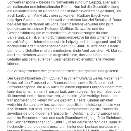
Schwertransporte – beides im Nahverkehr rund um Leipzig, aber auch
auf nationaler und internationaler Ebene. Nun hat die Geschäftsleitung
die Neuaufstellung im Rahmen eines Insolvenzverfahrens gestartet, um
auch künftig am Markt aktiv sein zu können. Rüdiger Bauch vom
Leipziger Standort der bundesweit vertretenen Kanzlei Schultze & Braun
begleitet das Verfahren als vorläufiger Insolvenzverwalter und prüft
gemeinsam mit seinem Kollegen Matthias Schwanke und der
Geschäftsführung die wirtschaftlichen Voraussetzungen für eine
Sanierung. Ziel ist, eine Fortführungsperspektive für das Unternehmen
am zukünftigen Unternehmenssitz in Leipzig und die insgesamt rund 20
hochqualifizierten Mitarbeitenden der KSS GmbH zu erreichen. Deren
Löhne und Gehälter sind bis mindestens Ende April gesichert. Ab Mai soll
das Unternehmen wieder so aufgestellt sein, dass die Löhne und
Gehälter aus dem laufenden Geschäftsbetrieb erwirtschaftet werden
können.
Alle Aufträge werden wie geplant bearbeitet, transportiert und geliefert
Der Geschäftsbetrieb von KSS läuft in vollem Umfang weiter. Neben dem
Fokus auf den Transport von Baumaschinen sowie Großraum- und
Schwertransporte, die KSS auch mit einem eigenen Fuhrpark übernimmt,
kann das Unternehmen Transportaufträge in diesem Bereich, aber auch
für konventionelle Handelswaren, vermitteln. „Alle Aufträge bearbeiten,
transportieren und liefern wir wie geplant. Unsere Kunden erhalten
weiterhin die qualitativ hochwertigen Logistikdienstleistung, die sie von
KSS kennen. Wir sind und bleiben ihr kompetenter Logistik-Partner für
zuverlässige und moderne Transporte in Deutschland und Europa und
dabei im Besonderen von und nach Skandinavien“, sagt Felix Steinhardt,
der Geschäftsführer der KSS GmbH. „Unser deutschsprachiges Team ist
hochmotiviert und bestens geschult – hinter dem Lenkrad genauso wie