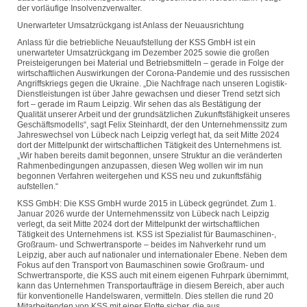
der vorläufige Insolvenzverwalter.
Unerwarteter Umsatzrückgang ist Anlass der Neuausrichtung
Anlass für die betriebliche Neuaufstellung der KSS GmbH ist ein
unerwarteter Umsatzrückgang im Dezember 2025 sowie die großen
Preisteigerungen bei Material und Betriebsmitteln – gerade in Folge der
wirtschaftlichen Auswirkungen der Corona-Pandemie und des russischen
Angriffskriegs gegen die Ukraine. „Die Nachfrage nach unseren Logistik-
Dienstleistungen ist über Jahre gewachsen und dieser Trend setzt sich
fort – gerade im Raum Leipzig. Wir sehen das als Bestätigung der
Qualität unserer Arbeit und der grundsätzlichen Zukunftsfähigkeit unseres
Geschäftsmodells“, sagt Felix Steinhardt, der den Unternehmenssitz zum
Jahreswechsel von Lübeck nach Leipzig verlegt hat, da seit Mitte 2024
dort der Mittelpunkt der wirtschaftlichen Tätigkeit des Unternehmens ist.
„Wir haben bereits damit begonnen, unsere Struktur an die veränderten
Rahmenbedingungen anzupassen, diesen Weg wollen wir im nun
begonnen Verfahren weitergehen und KSS neu und zukunftsfähig
aufstellen.“
KSS GmbH: Die KSS GmbH wurde 2015 in Lübeck gegründet. Zum 1.
Januar 2026 wurde der Unternehmenssitz von Lübeck nach Leipzig
verlegt, da seit Mitte 2024 dort der Mittelpunkt der wirtschaftlichen
Tätigkeit des Unternehmens ist. KSS ist Spezialist für Baumaschinen-,
Großraum- und Schwertransporte – beides im Nahverkehr rund um
Leipzig, aber auch auf nationaler und internationaler Ebene. Neben dem
Fokus auf den Transport von Baumaschinen sowie Großraum- und
Schwertransporte, die KSS auch mit einem eigenen Fuhrpark übernimmt,
kann das Unternehmen Transportaufträge in diesem Bereich, aber auch
für konventionelle Handelswaren, vermitteln. Dies stellen die rund 20
Mitarbeitenden von KSS mit einer Flotte sicher, die aus