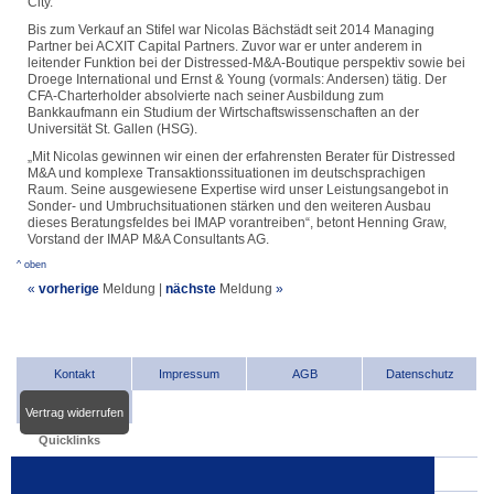
City.
Bis zum Verkauf an Stifel war Nicolas Bächstädt seit 2014 Managing
Partner bei ACXIT Capital Partners. Zuvor war er unter anderem in
leitender Funktion bei der Distressed-M&A-Boutique perspektiv sowie bei
Droege International und Ernst & Young (vormals: Andersen) tätig. Der
CFA-Charterholder absolvierte nach seiner Ausbildung zum
Bankkaufmann ein Studium der Wirtschaftswissenschaften an der
Universität St. Gallen (HSG).
„Mit Nicolas gewinnen wir einen der erfahrensten Berater für Distressed
M&A und komplexe Transaktionssituationen im deutschsprachigen
Raum. Seine ausgewiesene Expertise wird unser Leistungsangebot in
Sonder- und Umbruchsituationen stärken und den weiteren Ausbau
dieses Beratungsfeldes bei IMAP vorantreiben“, betont Henning Graw,
Vorstand der IMAP M&A Consultants AG.
^ oben
«
vorherige
Meldung
|
nächste
Meldung
»
Kontakt
Impressum
AGB
Datenschutz
Vertrag widerrufen
Quicklinks
INDat.basis