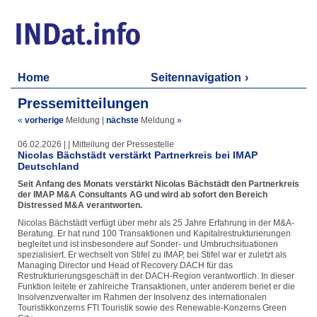
Home
Seitennavigation
Pressemitteilungen
«
vorherige
Meldung
|
nächste
Meldung
»
06.02.2026 | | Mitteilung der Pressestelle
Nicolas Bächstädt verstärkt Partnerkreis bei IMAP
Deutschland
Seit Anfang des Monats verstärkt Nicolas Bächstädt den Partnerkreis
der IMAP M&A Consultants AG und wird ab sofort den Bereich
Distressed M&A verantworten.
Nicolas Bächstädt verfügt über mehr als 25 Jahre Erfahrung in der M&A-
Beratung. Er hat rund 100 Transaktionen und Kapitalrestrukturierungen
begleitet und ist insbesondere auf Sonder- und Umbruchsituationen
spezialisiert. Er wechselt von Stifel zu IMAP, bei Stifel war er zuletzt als
Managing Director und Head of Recovery DACH für das
Restrukturierungsgeschäft in der DACH-Region verantwortlich. In dieser
Funktion leitete er zahlreiche Transaktionen, unter anderem beriet er die
Insolvenzverwalter im Rahmen der Insolvenz des internationalen
Touristikkonzerns FTI Touristik sowie des Renewable-Konzerns Green