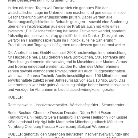
einer Betriebsversammlung unterrichtet.
In den nächsten Tagen will Danko sich ein genaues Bild der
wirtschaftlichen Lage im Unternehmen machen und gemeinsam mit der
Geschäftsleitung Sanierungsschritte prüfen. Dabei werden alle
Sanierungsmöglichkeiten in Betracht gezogen – sowohl eine Sanierung
über einen Insolvenzplan aus eigener Kraft als auch mit Hilfe eines
Investors. „Die Geschäftsführung hat keine Zeit verschwendet, sondern
frühzeitig den Insolvenzantrag gestellt“, betonte Danko. „Dies gibt uns
wertvollen Handlungsspielraum im Hinblick auf eine Sanierung.“
Produktion und Tagesgeschäft gehen unterdessen ganz normal weiter.
Die Anolis Interiors GmbH stellt seit 2008 hochwertige Inneneinrichtung
für Flugzeuge her. Dazu gehören etwa Bordküchen, Stauschränke und
Einrichtungselemente, die vorwiegend in Maschinen der Marken Airbus
und Boeing eingebaut werden. Zu den Kunden des Unternehmens
zählen sowohl vermögende Privatkunden als auch Fluggesellschaften
wie etwa Lufthansa Technik. Anolis beschäftigt rund 100 Mitarbeiter und
erwirtschaftete zuletzt einen Jahresumsatz von etwa 10 Mio. Euro. Das
Unternehmen war trotz guter Auslastung infolge hoher Investitionskosten
und verzögerter Abnahmen in Liquiditätsschwierigkeiten geraten.
KÜBLER
Rechtsanwälte · Insolvenzverwalter · Wirtschaftsprüfer · Steuerberater
Berlin Bochum Chemnitz Dessau Dresden Düren Erfurt Essen
Frankfurt/Main Freiburg Gera Hamburg Hannover Heilbronn Hof Kassel
Köln Landshut Leipzig/Halle Mannheim Mönchengladbach München
Nürnberg Offenburg Passau Ravensburg Stuttgart Wuppertal
KÜBLER gehört zu den führenden deutschen Insolvenzverwaltungs- und