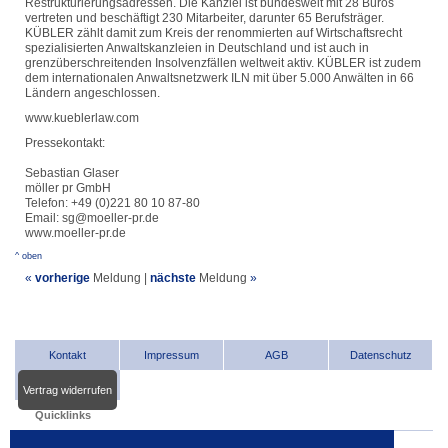
Restrukturierungsadressen. Die Kanzlei ist bundesweit mit 28 Büros
vertreten und beschäftigt 230 Mitarbeiter, darunter 65 Berufsträger.
KÜBLER zählt damit zum Kreis der renommierten auf Wirtschaftsrecht
spezialisierten Anwaltskanzleien in Deutschland und ist auch in
grenzüberschreitenden Insolvenzfällen weltweit aktiv. KÜBLER ist zudem
dem internationalen Anwaltsnetzwerk ILN mit über 5.000 Anwälten in 66
Ländern angeschlossen.
www.kueblerlaw.com
Pressekontakt:
Sebastian Glaser
möller pr GmbH
Telefon: +49 (0)221 80 10 87-80
Email: sg@moeller-pr.de
www.moeller-pr.de
^ oben
«
vorherige
Meldung
|
nächste
Meldung
»
Kontakt
Impressum
AGB
Datenschutz
Vertrag widerrufen
Quicklinks
INDat.basis