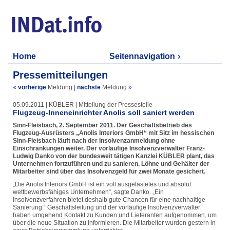
Home
Seitennavigation
Pressemitteilungen
«
vorherige
Meldung
|
nächste
Meldung
»
05.09.2011 | KÜBLER | Mitteilung der Pressestelle
Flugzeug-Inneneinrichter Anolis soll saniert werden
Sinn-Fleisbach, 2. September 2011. Der Geschäftsbetrieb des
Flugzeug-Ausrüsters „Anolis Interiors GmbH“ mit Sitz im hessischen
Sinn-Fleisbach läuft nach der Insolvenzanmeldung ohne
Einschränkungen weiter. Der vorläufige Insolvenzverwalter Franz-
Ludwig Danko von der bundesweit tätigen Kanzlei KÜBLER plant, das
Unternehmen fortzuführen und zu sanieren. Löhne und Gehälter der
Mitarbeiter sind über das Insolvenzgeld für zwei Monate gesichert.
„Die Anolis Interiors GmbH ist ein voll ausgelastetes und absolut
wettbewerbsfähiges Unternehmen“, sagte Danko. „Ein
Insolvenzverfahren bietet deshalb gute Chancen für eine nachhaltige
Sanierung.“ Geschäftsleitung und der vorläufige Insolvenzverwalter
haben umgehend Kontakt zu Kunden und Lieferanten aufgenommen, um
über die neue Situation zu informieren. Die Mitarbeiter wurden gestern in