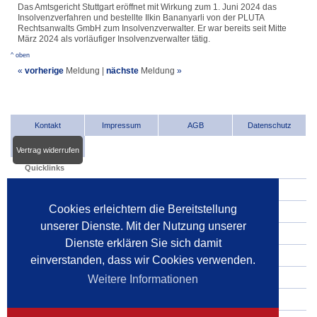
Das Amtsgericht Stuttgart eröffnet mit Wirkung zum 1. Juni 2024 das
Insolvenzverfahren und bestellte Ilkin Bananyarli von der PLUTA
Rechtsanwalts GmbH zum Insolvenzverwalter. Er war bereits seit Mitte
März 2024 als vorläufiger Insolvenzverwalter tätig.
^ oben
«
vorherige
Meldung
|
nächste
Meldung
»
Kontakt
Impressum
AGB
Datenschutz
Vertrag widerrufen
Quicklinks
INDat.basis
Cookies erleichtern die Bereitstellung
INDat.extra
unserer Dienste. Mit der Nutzung unserer
Verwalter im Internet
Dienste erklären Sie sich damit
Dienstleister im Internet
einverstanden, dass wir Cookies verwenden.
Gerichte
Weitere Informationen
Pressespiegel