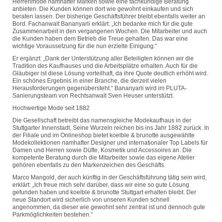
Herrenmode namhafter Marken sowie eine fachkundige Beratung
anbieten. Die Kunden können dort wie gewohnt einkaufen und sich
beraten lassen. Der bisherige Geschäftsführer bleibt ebenfalls weiter an
Bord. Fachanwalt Bananyarli erklärt: „Ich bedanke mich für die gute
Zusammenarbeit in den vergangenen Wochen. Die Mitarbeiter und auch
die Kunden haben dem Betrieb die Treue gehalten. Das war eine
wichtige Voraussetzung für die nun erzielte Einigung.“
Er ergänzt: „Dank der Unterstützung aller Beteiligten können wir die
Tradition des Kaufhauses und die Arbeitsplätze erhalten. Auch für die
Gläubiger ist diese Lösung vorteilhaft, da ihre Quote deutlich erhöht wird.
Ein schönes Ergebnis in einer Branche, die derzeit vielen
Herausforderungen gegenübersteht.“ Bananyarli wird im PLUTA-
Sanierungsteam von Rechtsanwalt Sven Heuser unterstützt.
Hochwertige Mode seit 1882
Die Gesellschaft betreibt das namensgleiche Modekaufhaus in der
Stuttgarter Innenstadt. Seine Wurzeln reichen bis ins Jahr 1882 zurück. In
der Filiale und im Onlineshop bietet koelble & brunotte ausgewählte
Modekollektionen namhafter Designer und internationaler Top Labels für
Damen und Herren sowie Düfte, Kosmetik und Accessoires an. Die
kompetente Beratung durch die Mitarbeiter sowie das eigene Atelier
gehören ebenfalls zu den Markenzeichen des Geschäfts.
Marco Mangold, der auch künftig in der Geschäftsführung tätig sein wird,
erklärt: „Ich freue mich sehr darüber, dass wir eine so gute Lösung
gefunden haben und koelble & brunotte Stuttgart erhalten bleibt. Der
neue Standort wird sicherlich von unseren Kunden schnell
angenommen, da dieser wie gewohnt sehr zentral ist und dennoch gute
Parkmöglichkeiten bestehen.“