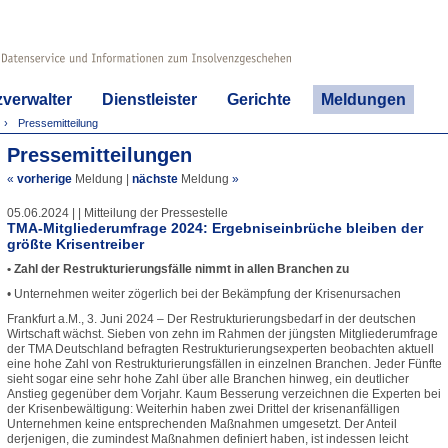
zverwalter
Dienstleister
Gerichte
Meldungen
Pressemitteilung
Pressemitteilungen
«
vorherige
Meldung
|
nächste
Meldung
»
05.06.2024 | | Mitteilung der Pressestelle
TMA-Mitgliederumfrage 2024: Ergebniseinbrüche bleiben der
größte Krisentreiber
• Zahl der Restrukturierungsfälle nimmt in allen Branchen zu
• Unternehmen weiter zögerlich bei der Bekämpfung der Krisenursachen
Frankfurt a.M., 3. Juni 2024 – Der Restrukturierungsbedarf in der deutschen
Wirtschaft wächst. Sieben von zehn im Rahmen der jüngsten Mitgliederumfrage
der TMA Deutschland befragten Restrukturierungsexperten beobachten aktuell
eine hohe Zahl von Restrukturierungsfällen in einzelnen Branchen. Jeder Fünfte
sieht sogar eine sehr hohe Zahl über alle Branchen hinweg, ein deutlicher
Anstieg gegenüber dem Vorjahr. Kaum Besserung verzeichnen die Experten bei
der Krisenbewältigung: Weiterhin haben zwei Drittel der krisenanfälligen
Unternehmen keine entsprechenden Maßnahmen umgesetzt. Der Anteil
derjenigen, die zumindest Maßnahmen definiert haben, ist indessen leicht