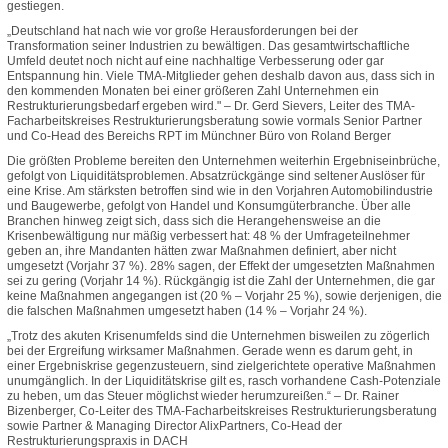
gestiegen.
„Deutschland hat nach wie vor große Herausforderungen bei der
Transformation seiner Industrien zu bewältigen. Das gesamtwirtschaftliche
Umfeld deutet noch nicht auf eine nachhaltige Verbesserung oder gar
Entspannung hin. Viele TMA-Mitglieder gehen deshalb davon aus, dass sich in
den kommenden Monaten bei einer größeren Zahl Unternehmen ein
Restrukturierungsbedarf ergeben wird." – Dr. Gerd Sievers, Leiter des TMA-
Facharbeitskreises Restrukturierungsberatung sowie vormals Senior Partner
und Co-Head des Bereichs RPT im Münchner Büro von Roland Berger
Die größten Probleme bereiten den Unternehmen weiterhin Ergebniseinbrüche,
gefolgt von Liquiditätsproblemen. Absatzrückgänge sind seltener Auslöser für
eine Krise. Am stärksten betroffen sind wie in den Vorjahren Automobilindustrie
und Baugewerbe, gefolgt von Handel und Konsumgüterbranche. Über alle
Branchen hinweg zeigt sich, dass sich die Herangehensweise an die
Krisenbewältigung nur mäßig verbessert hat: 48 % der Umfrageteilnehmer
geben an, ihre Mandanten hätten zwar Maßnahmen definiert, aber nicht
umgesetzt (Vorjahr 37 %). 28% sagen, der Effekt der umgesetzten Maßnahmen
sei zu gering (Vorjahr 14 %). Rückgängig ist die Zahl der Unternehmen, die gar
keine Maßnahmen angegangen ist (20 % – Vorjahr 25 %), sowie derjenigen, die
die falschen Maßnahmen umgesetzt haben (14 % – Vorjahr 24 %).
„Trotz des akuten Krisenumfelds sind die Unternehmen bisweilen zu zögerlich
bei der Ergreifung wirksamer Maßnahmen. Gerade wenn es darum geht, in
einer Ergebniskrise gegenzusteuern, sind zielgerichtete operative Maßnahmen
unumgänglich. In der Liquiditätskrise gilt es, rasch vorhandene Cash-Potenziale
zu heben, um das Steuer möglichst wieder herumzureißen.“ – Dr. Rainer
Bizenberger, Co-Leiter des TMA-Facharbeitskreises Restrukturierungsberatung
sowie Partner & Managing Director AlixPartners, Co-Head der
Restrukturierungspraxis in DACH