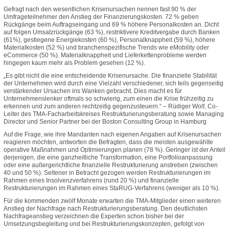
Gefragt nach den wesentlichen Krisenursachen nennen fast 90 % der
Umfrageteilnehmer den Anstieg der Finanzierungskosten. 72 % geben
Rückgänge beim Auftragseingang und 69 % höhere Personalkosten an. Dicht
auf folgen Umsatzrückgänge (63 %), restriktivere Kreditvergabe durch Banken
(61%), gestiegene Energiekosten (60 %), Personalknappheit (59 %), höhere
Materialkosten (52 %) und branchenspezifische Trends wie eMobility oder
eCommerce (50 %). Materialknappheit und Lieferkettenprobleme werden
hingegen kaum mehr als Problem gesehen (12 %).
„Es gibt nicht die eine entscheidende Krisenursache. Die finanzielle Stabilität
der Unternehmen wird durch eine Vielzahl verschiedener, sich teils gegenseitig
verstärkender Ursachen ins Wanken gebracht. Dies macht es für
Unternehmenslenker oftmals so schwierig, zum einen die Krise frühzeitig zu
erkennen und zum anderen rechtzeitig gegenzusteuern.“ – Rüdiger Wolf, Co-
Leiter des TMA-Facharbeitskreises Restrukturierungsberatung sowie Managing
Director und Senior Partner bei der Boston Consulting Group in Hamburg
Auf die Frage, wie ihre Mandanten nach eigenen Angaben auf Krisenursachen
reagieren möchten, antworten die Befragten, dass die meisten ausgewählte
operative Maßnahmen und Optimierungen planen (78 %). Geringer ist der Anteil
derjenigen, die eine ganzheitliche Transformation, eine Portfolioanpassung
oder eine außergerichtliche finanzielle Restrukturierung anstreben (zwischen
40 und 50 %). Seltener in Betracht gezogen werden Restrukturierungen im
Rahmen eines Insolvenzverfahrens (rund 20 %) und finanzielle
Restrukturierungen im Rahmen eines StaRUG-Verfahrens (weniger als 10 %).
Für die kommenden zwölf Monate erwarten die TMA-Mitglieder einen weiteren
Anstieg der Nachfrage nach Restrukturierungsberatung. Den deutlichsten
Nachfrageanstieg verzeichnen die Experten schon bisher bei der
Umsetzungsbegleitung und bei Restrukturierungskonzepten, gefolgt von