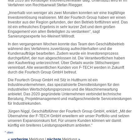
Mai 2026 als vorläufiger Insolvenzverwalter tätig. Unterstützt wird er im
Verfahren von Rechtsanwalt Stefan Riegger.
„Innerhalb von weniger als zwei Monaten konnten wir eine tragfähige
Investorenlösung realisieren. Mit der Fourtech Group haben wir einen
Investor aus der Region gefunden, der den Betrieb fortführen wird. Das
ist ein erfreuliches Ergebnis in sehr kurzer Zeit und dem großen
Engagement von allen Beteiligten zu verdanken“, sagt
Sanierungsexperte Ivo-Meinert Willrodt.
In den vergangenen Wochen konnte das Team den Geschäftsbetrieb
während des Verfahrens zuverlässig aufrechterhalten und die
Kundenaufträge bearbeiten. Zudem wurde ein Investorenprozess
durchgeführt, der nun abgeschlossen ist. Die Verantwortlichen haben
den Kaufvertrag unterzeichnet. Über Details wurde Stillschweigen
vereinbart. Alle wesentlichen Kunden von F-TECH werden in Zukunft
durch die Fourtech Group GmbH betreut.
Die Fourtech Group GmbH mit Sitz in Hutthurm ist ein
Industrieunternehmen, das spezialisierte Dienstleistungen für den
industriellen Wertschöpfungsprozess und die Maschinenwartung
anbietet. Das 2020 gegründete Unternehmen verbindet technische
Beratung, Projektmanagement und maßgeschneiderte Serviceleistungen
für Industriekunden.
Jürgen Niggl, Geschäftsführer der Fourtech Group GmbH, erklärt: „Mit der
Übernahme der F-TECH GmbH erweitern wir unser Portfolio und setzen
unseren Expansionskurs fort. Für unsere Kunden können wir damit
künftig ein breiteres Leistungsspektrum anbieten.“
^ oben
«
vorherige
Meldung
|
nächste
Meldung
»