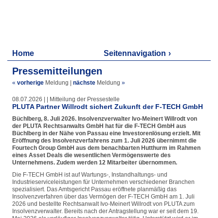
Home
Seitennavigation
Pressemitteilungen
«
vorherige
Meldung
|
nächste
Meldung
»
08.07.2026 | | Mitteilung der Pressestelle
PLUTA Partner Willrodt sichert Zukunft der F-TECH GmbH
Büchlberg, 8. Juli 2026. Insolvenzverwalter Ivo-Meinert Willrodt von
der PLUTA Rechtsanwalts GmbH hat für die F-TECH GmbH aus
Büchlberg in der Nähe von Passau eine Investorenlösung erzielt. Mit
Eröffnung des Insolvenzverfahrens zum 1. Juli 2026 übernimmt die
Fourtech Group GmbH aus dem benachbarten Hutthurm im Rahmen
eines Asset Deals die wesentlichen Vermögenswerte des
Unternehmens. Zudem werden 12 Mitarbeiter übernommen.
Die F-TECH GmbH ist auf Wartungs-, Instandhaltungs- und
Industrieserviceleistungen für Unternehmen verschiedener Branchen
spezialisiert. Das Amtsgericht Passau eröffnete planmäßig das
Insolvenzverfahren über das Vermögen der F-TECH GmbH am 1. Juli
2026 und bestellte Rechtsanwalt Ivo-Meinert Willrodt von PLUTA zum
Insolvenzverwalter. Bereits nach der Antragstellung war er seit dem 19.