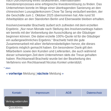
nach Durchführung eines strukturierten, internationalen
Investorenprozesses eine erfolgreiche Investorenlösung zu finden. Das
Unternehmen konnte im Wege einer übertragenden Sanierung an den
chinesischen Luxusgüterkonzern Chow Tai Seng veräußert werden, der
die Geschäfte zum 1. Oktober 2025 übernommen hat. Alle rund 50
Arbeitsplätze an den Standorten Berlin und Eberswalde bleiben erhalten.
Insolvenzverwalter Brachwitz äußert sich zufrieden mit dem erzielten
Ergebnis: „Nur neun Monate nach Stellung des Insolvenzantrags haben
wir bereits mit der Vorbereitung der Ausschüttung an die Gläubiger
beginnen können. Die dabei erzielte 100%-Quote ist für die Gläubiger
ein außergewöhnliches Ergebnis.“ Brachwitz hebt die gute
Zusammenarbeit mit allen Verfahrensbeteiligten hervor, die dieses
Ergebnis möglich gemacht haben. Ein besonderer Dank gilt den
Mitarbeitern sowie den Kunden und Lieferanten, die auch während
dieser schwierigen Zeit dem Unternehmen stets die Treue gehalten
haben. Rechtsanwalt Brachwitz wurde bei der Bearbeitung des
Verfahrens von Rechtsanwalt Nicolas Konkel unterstützt.
^ oben
«
vorherige
Meldung
|
nächste
Meldung
»
Kontakt
Impressum
AGB
Datenschutz
Vertrag widerrufen
Quicklinks