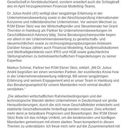
Gesellschaft in Norddeutschland, sondern erweitert auch die Schlagkraft
des im April hinzugekommen Financial Modelling-Teams.
Dr. Julius André (45) verfügt über langjährige Erfahrung in der
Unternehmensbewertung sowie in der Abschlussprüfung internationaler
Konzerne und mittelständischer Unternehmen. Vor seinem Wechsel zu
RSM Ebner Stolz war der Wirtschaftsprüfer und Steuerberater bei Grant
Thornton in Hamburg als Partner für Unternehmensbewertungen im
Geschäftsbereich Advisory tätig. Seine Beratungsschwerpunkte liegen
vor allem in der Unternehmensbewertung zu gesellschafts- und
steuerrechtlichen sowie zu rechnungslegungsbezogenen Anlässen.
Darüber hinaus zählen auch Financial Modelling, Kaufpreisallokationen
und Werthaltigkeitstests nach IFRS und HGB sowie gutachterliche
Stellungnahmen zu betriebswirtschaftlichen Fragestellungen zu seiner
Expertise.
Markus Schmal, Partner bei RSM Ebner Stolz, erklärt: „Mit Dr. Julius
André begrüßen wir einen versierten Partner, der exzellentes Know-how
in der Unternehmensbewertung mitbringt. Mit seiner langjährigen
Erfahrung und seinem Engagement wird er unser Team in Hamburg und
das Beratungsangebot für unsere Mandanten noch einmal deutlich
verstärken.“
„Die aktuellen wirtschaftlichen Rahmenbedingungen und der
technologische Wandel stellen Unternehmen in Deutschland vor große
Herausforderungen, durch die sich neue Geschäftsfelder entwickeln und
etablierte Geschäftsmodelle hinterfragt werden müssen. Dies erfordert
mehr denn je belastbare Prognosen und Bewertungen. Bei RSM Ebner
Stolz finde ich das richtige Umfeld, um die bestehenden und künftigen
Mandanten gemeinsam mit einem starken Team kompetent in diesen
Themen zu unterstützen. Ich freue mich sehr auf die Zusammenarbeit mit