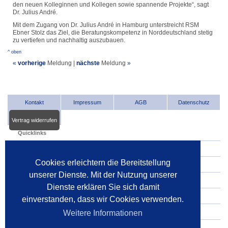
den neuen Kolleginnen und Kollegen sowie spannende Projekte“, sagt
Dr. Julius André.
Mit dem Zugang von Dr. Julius André in Hamburg unterstreicht RSM
Ebner Stolz das Ziel, die Beratungskompetenz in Norddeutschland stetig
zu vertiefen und nachhaltig auszubauen.
^ oben
«
vorherige
Meldung
|
nächste
Meldung
»
Kontakt
Impressum
AGB
Datenschutz
Vertrag widerrufen
Quicklinks
INDat.basis
Cookies erleichtern die Bereitstellung
INDat.extra
unserer Dienste. Mit der Nutzung unserer
Verwalter im Internet
Dienste erklären Sie sich damit
Dienstleister im Internet
einverstanden, dass wir Cookies verwenden.
Gerichte
Weitere Informationen
Pressespiegel