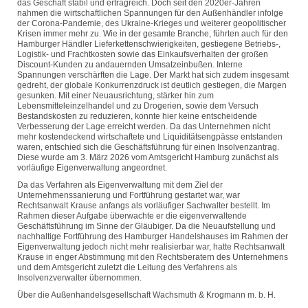
das Geschäft stabil und ertragreich. Doch seit den 2020er-Jahren
nahmen die wirtschaftlichen Spannungen für den Außenhändler infolge
der Corona-Pandemie, des Ukraine-Krieges und weiterer geopolitischer
Krisen immer mehr zu. Wie in der gesamte Branche, führten auch für den
Hamburger Händler Lieferkettenschwierigkeiten, gestiegene Betriebs-,
Logistik- und Frachtkosten sowie das Einkaufsverhalten der großen
Discount-Kunden zu andauernden Umsatzeinbußen. Interne
Spannungen verschärften die Lage. Der Markt hat sich zudem insgesamt
gedreht, der globale Konkurrenzdruck ist deutlich gestiegen, die Margen
gesunken. Mit einer Neuausrichtung, stärker hin zum
Lebensmitteleinzelhandel und zu Drogerien, sowie dem Versuch
Bestandskosten zu reduzieren, konnte hier keine entscheidende
Verbesserung der Lage erreicht werden. Da das Unternehmen nicht
mehr kostendeckend wirtschaftete und Liquiditätsengpässe entstanden
waren, entschied sich die Geschäftsführung für einen Insolvenzantrag.
Diese wurde am 3. März 2026 vom Amtsgericht Hamburg zunächst als
vorläufige Eigenverwaltung angeordnet.
Da das Verfahren als Eigenverwaltung mit dem Ziel der
Unternehmenssanierung und Fortführung gestartet war, war
Rechtsanwalt Krause anfangs als vorläufiger Sachwalter bestellt. Im
Rahmen dieser Aufgabe überwachte er die eigenverwaltende
Geschäftsführung im Sinne der Gläubiger. Da die Neuaufstellung und
nachhaltige Fortführung des Hamburger Handelshauses im Rahmen der
Eigenverwaltung jedoch nicht mehr realisierbar war, hatte Rechtsanwalt
Krause in enger Abstimmung mit den Rechtsberatern des Unternehmens
und dem Amtsgericht zuletzt die Leitung des Verfahrens als
Insolvenzverwalter übernommen.
Über die Außenhandelsgesellschaft Wachsmuth & Krogmann m. b. H.