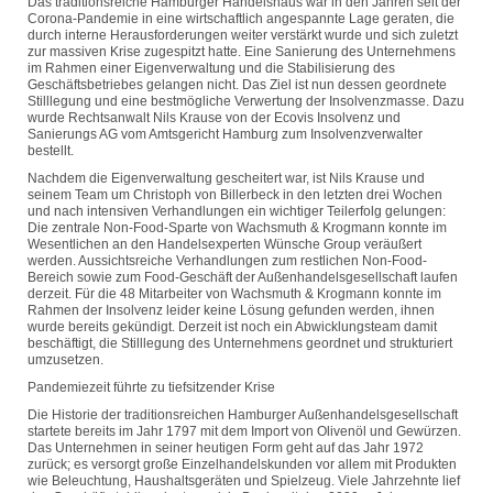
Das traditionsreiche Hamburger Handelshaus war in den Jahren seit der
Corona-Pandemie in eine wirtschaftlich angespannte Lage geraten, die
durch interne Herausforderungen weiter verstärkt wurde und sich zuletzt
zur massiven Krise zugespitzt hatte. Eine Sanierung des Unternehmens
im Rahmen einer Eigenverwaltung und die Stabilisierung des
Geschäftsbetriebes gelangen nicht. Das Ziel ist nun dessen geordnete
Stilllegung und eine bestmögliche Verwertung der Insolvenzmasse. Dazu
wurde Rechtsanwalt Nils Krause von der Ecovis Insolvenz und
Sanierungs AG vom Amtsgericht Hamburg zum Insolvenzverwalter
bestellt.
Nachdem die Eigenverwaltung gescheitert war, ist Nils Krause und
seinem Team um Christoph von Billerbeck in den letzten drei Wochen
und nach intensiven Verhandlungen ein wichtiger Teilerfolg gelungen:
Die zentrale Non-Food-Sparte von Wachsmuth & Krogmann konnte im
Wesentlichen an den Handelsexperten Wünsche Group veräußert
werden. Aussichtsreiche Verhandlungen zum restlichen Non-Food-
Bereich sowie zum Food-Geschäft der Außenhandelsgesellschaft laufen
derzeit. Für die 48 Mitarbeiter von Wachsmuth & Krogmann konnte im
Rahmen der Insolvenz leider keine Lösung gefunden werden, ihnen
wurde bereits gekündigt. Derzeit ist noch ein Abwicklungsteam damit
beschäftigt, die Stilllegung des Unternehmens geordnet und strukturiert
umzusetzen.
Pandemiezeit führte zu tiefsitzender Krise
Die Historie der traditionsreichen Hamburger Außenhandelsgesellschaft
startete bereits im Jahr 1797 mit dem Import von Olivenöl und Gewürzen.
Das Unternehmen in seiner heutigen Form geht auf das Jahr 1972
zurück; es versorgt große Einzelhandelskunden vor allem mit Produkten
wie Beleuchtung, Haushaltsgeräten und Spielzeug. Viele Jahrzehnte lief