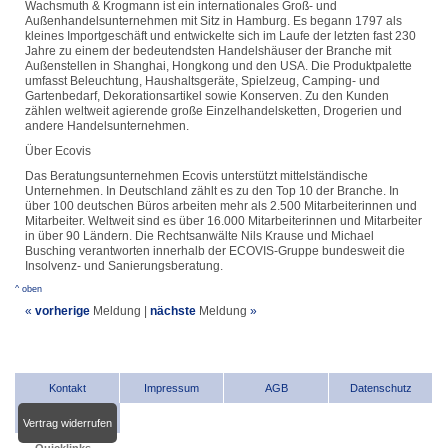
Wachsmuth & Krogmann ist ein internationales Groß- und
Außenhandelsunternehmen mit Sitz in Hamburg. Es begann 1797 als
kleines Importgeschäft und entwickelte sich im Laufe der letzten fast 230
Jahre zu einem der bedeutendsten Handelshäuser der Branche mit
Außenstellen in Shanghai, Hongkong und den USA. Die Produktpalette
umfasst Beleuchtung, Haushaltsgeräte, Spielzeug, Camping- und
Gartenbedarf, Dekorationsartikel sowie Konserven. Zu den Kunden
zählen weltweit agierende große Einzelhandelsketten, Drogerien und
andere Handelsunternehmen.
Über Ecovis
Das Beratungsunternehmen Ecovis unterstützt mittelständische
Unternehmen. In Deutschland zählt es zu den Top 10 der Branche. In
über 100 deutschen Büros arbeiten mehr als 2.500 Mitarbeiterinnen und
Mitarbeiter. Weltweit sind es über 16.000 Mitarbeiterinnen und Mitarbeiter
in über 90 Ländern. Die Rechtsanwälte Nils Krause und Michael
Busching verantworten innerhalb der ECOVIS-Gruppe bundesweit die
Insolvenz- und Sanierungsberatung.
^ oben
«
vorherige
Meldung
|
nächste
Meldung
»
Kontakt
Impressum
AGB
Datenschutz
Vertrag widerrufen