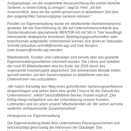
Ausgangslage, um die eingeleitete Neuausrichtung der comlet Verteilte
Systeme zu einem Erfolg zu bringen“, sagt Dr. Pehl. „Ich bin
zuversichtlich, dass wir die comlet gemeinsam in absehbarer Zeit über
den angedachten Sanierungsplan sanieren können.“
Parallel zur Eigenverwaltung wurde ein strukturierter Investorenprozess
gestartet. Mit der Durchführung ist, die auf Unternehmensverkäufe aus
Sondersituationen spezialisierte MENTOR AG mit Sitz in Trier beauftragt.
Interessierte strategische Investoren, Beteiligungsgesellschaften oder
branchennah aufgestellte Unternehmen können sich direkt an Sebastian
Schmitt (sebastian.schmitt@mentor.ag) und Uwe Borgers
(uwe.borgers@mentor.ag) wenden.
Mitarbeitende, Kunden und Lieferanten sind bereits über das geplante
Eigenverwaltungsverfahren informiert worden. Die Löhne und Gehälter
der rund 90 Mitarbeitenden sind bis Ende Juli 2026 durch das
sogenannte Insolvenzgeld abgesichert. Die kommenden Monate sollen
genutzt werden, um den Sanierungsplan zu detaillieren und das
Unternehmen neu aufzustellen.
„Wir haben frühzeitig den Weg eines gerichtlichen Sanierungsverfahrens
eingeschlagen und sehen darin eine große Chance für die Zukunft des
Unternehmens“, erklärt Geschäftsführer Becker. Fromm ergänzt: „Der
Erfolg hängt maßgeblich von der Unterstützung unserer Kunden,
Lieferanten und vor allem unserer Mitarbeitenden ab. Wir setzen auf eine
weiterhin vertrauensvolle Zusammenarbeit.“
Hintergrund zur Eigenverwaltung
Die Eigenverwaltung bietet dem Unternehmen Planungssicherheit und
berücksichtigt gleichzeitig die Interessen der Gläubiger. Das