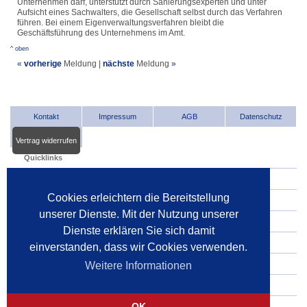
Unternehmen darf, unterstützt durch Sanierungsexperten und unter
Aufsicht eines Sachwalters, die Gesellschaft selbst durch das Verfahren
führen. Bei einem Eigenverwaltungsverfahren bleibt die
Geschäftsführung des Unternehmens im Amt.
^ oben
«
vorherige
Meldung
|
nächste
Meldung
»
Kontakt
Impressum
AGB
Datenschutz
Vertrag widerrufen
Quicklinks
INDat.basis
Cookies erleichtern die Bereitstellung
INDat.extra
unserer Dienste. Mit der Nutzung unserer
Verwalter im Internet
Dienste erklären Sie sich damit
Dienstleister im Internet
einverstanden, dass wir Cookies verwenden.
Gerichte
Weitere Informationen
Pressespiegel
OK
Pressemitteilungen