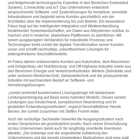
und tiefgehende technologische Expertise in den Bereichen Embedded
Systems, Connectivity und IoT. Das Unternehmen entwickelt
anspruchsvolle Software- und Systemlösungen für komplexe, vernetzte
Infrastrukturen und begleitet seine Kunden ganzheitlich von der
Architektur über die Implementierung bis zum Betrieb. Ein besonderer
Fokus liegt auf der intelligenten Integration und Weiterentwicklung
bestehender Systemlandschaften, um Daten aus Altsystemen nutzbar zu
machen und in moderne, skalierbare Plattformen zu überführen. Mit
einem ausgeprägten Verständnis für industrielle Prozesse und
Technologien treibt comlet die digitale Transformation seiner Kunden
voran und schafft nachhaltige, zukunftssichere Lösungen für
datengetriebene Geschäftsmodelle.
Im Fokus stehen insbesondere Kunden aus Automotive, dem Maschinen-
und Anlagenbau, der Nutzfahrzeug- und Off-Highway-Industrie sowie aus
den Bereichen Energie und Verkehrsinfrastruktur. Weitere Zielmärkte sind
unter anderem Medizintechnik, Gebäudetechnik und die produzierende
Industrie mit wachsendem Bedarf an Software- und
Vernetzungslösungen.
„comlet verbindet kundennahes Lösungsdesign mit skalierbarer
Leistungserbringung auf Basis eines hybriden Modells. Dieses vereint
Leistungen aus Deutschland, europäischem Nearshoring und KI-
gestützten Entwicklungsmethoden“, ergänzt Geschäftsführer Henrik
Becker, der comlet zusammen mit Steffen Fromm leitet.
Auch der vorläufige Sachwalter bewertet die Ausgangssituation nach
ersten Gesprächen als grundsätzlich positiv. Nach seiner Einschätzung
ist das Unternehmen damit auch für langfristig orientierte Investoren
attraktiv. „Die bisherige und die angestrebte Aufstellung des
Unternehmens und die bereits eingeleiteten Maßnahmen sind eine gute