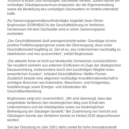
Schultze & Braun zum vorläufigen Sachwalter bestellt. Zudem wurde ein
vorläufiger Gläubigerausschuss eingesetzt, der die Eigenverwaltung
sowie die Bestellung des vorläufigen Sachwalters im Vorfeld unterstützt
hatte.
Als Sanierungsgeneralbevollmächtigter begleitet Jean-Olivier
Boghossian (DORNBACH) die Geschäftsführung im Verfahren.
Gemeinsam mit dem Sachwalter wird er einen Sanierungsplan
erarbeiten.
„Der Geschäftsbetrieb läuft uneingeschränkt weiter. Grundlage ist eine
positive Fortführungsprognose sowie die Überzeugung, dass unser
Geschäftsmodell tragfähig ist. Ziel ist es, das Unternehmen nachhaltig zu
stabilisieren und neu auszurichten“, erklärt Boghossian.
„Die aktuelle Krise ist nicht auf strukturelle Schwächen zurückzuführen.
Sie resultiert vielmehr aus externen Einflüssen im Zuge der strategischen
Neuausrichtung, insbesondere durch den kurzfristigen Wegfall eines
wesentlichen Kunden“, erläutert Geschäftsführer Steffen Fromm.
Zusätzlich belaste eine allgemein rückläufige Investitionsbereitschaft in
wichtigen Branchen wie Automotive, Maschinen- und Anlagenbau,
Nutzfahrzeuge sowie Energie- und Infrastruktur die
Geschäftsentwicklung.
Boghossian zeigt sich zuversichtlich: „Wir sind überzeugt, dass das
eingeleitete Verfahren den bestmöglichen Weg zum Erhalt des
Unternehmens und der Arbeitsplätze sowie zur bestmöglichen
Befriedigung der Gläubiger darstellt.“ Bei Zustimmung von Gericht und
Gläubigern könnte das Verfahren bereits im Herbst 2026 abgeschlossen
werden.
Seit der Gründung im Jahr 2001 steht comlet für hohe Innovationskraft