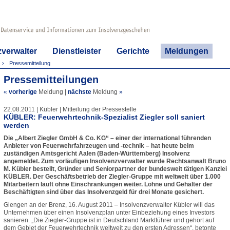
zverwalter
Dienstleister
Gerichte
Meldungen
Pressemitteilung
Pressemitteilungen
«
vorherige
Meldung
|
nächste
Meldung
»
22.08.2011 | Kübler | Mitteilung der Pressestelle
KÜBLER: Feuerwehrtechnik-Spezialist Ziegler soll saniert
werden
Die „Albert Ziegler GmbH & Co. KG“ – einer der international führenden
Anbieter von Feuerwehrfahrzeugen und -technik – hat heute beim
zuständigen Amtsgericht Aalen (Baden-Württemberg) Insolvenz
angemeldet. Zum vorläufigen Insolvenzverwalter wurde Rechtsanwalt Bruno
M. Kübler bestellt, Gründer und Seniorpartner der bundesweit tätigen Kanzlei
KÜBLER. Der Geschäftsbetrieb der Ziegler-Gruppe mit weltweit über 1.000
Mitarbeitern läuft ohne Einschränkungen weiter. Löhne und Gehälter der
Beschäftigten sind über das Insolvenzgeld für drei Monate gesichert.
Giengen an der Brenz, 16. August 2011 – Insolvenzverwalter Kübler will das
Unternehmen über einen Insolvenzplan unter Einbeziehung eines Investors
sanieren. „Die Ziegler-Gruppe ist in Deutschland Marktführer und gehört auf
dem Gebiet der Feuerwehrtechnik weltweit zu den ersten Adressen“, betonte