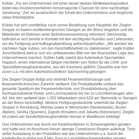
Kübler. „Für ein Unternehmen mit einer derart starken Wettbewerbsposition
bietet das Insolvenzverfahren hervorragende Chancen für eine nachhaltige
Sanierung.“ Ziel sei ausdrücklich der Erhalt des Unternehmens und möglichst
vieler Arbeitsplätze.
Kübler hat sich unmittelbar nach seiner Bestellung zum Hauptsitz der Ziegler-
Gruppe im baden-württembergischen Giengen an der Brenz begeben und die
Mitarbeiter im Rahmen einer Betriebsversammlung informiert. Gleichzeitig
befindet er sich bereits in Kontakt mit den wichtigsten Kunden und Lieferanten,
um die Fertigung und Auftragsabwicklung aufrechtzuerhalten. „Wir werden die
nächsten Tage nutzen, um den Geschäftsbetrieb zu stabilisieren“, sagte Kübler.
Anschließend wird er sich ein umfassendes Bild von der finanziellen Lage des
Unternehmens machen. Kübler hatte zuletzt den Automotive-Spezialisten
Happich, einen international tätigen Hersteller von Teilen für die LKW- und
Spezialfahrzeugbauindustrie, aus der Insolvenz geführt. Dasselbe war ihm
zuvor u.a. mit dem Automobilzulieferer Sachsenring gelungen.
Die Ziegler-Gruppe fertigt und vertreibt Feuerwehrfahrzeuge und
feuerwehrtechnisches Zubehör weltweit. Die Produktpalette umfasst das
gesamte Spektrum der Feuerwehrtechnik, von Einsatzkleidung über
hochspezialisierte Pump- und Löschsysteme bis hin zu Löschfahrzeugen aller
Art. Von den weltweit über 1.000 Mitarbeitern sind 620 am Stammsitz in Giengen
an der Brenz beschäftigt. Weitere Fertigungsstandorte unterhält die Ziegler-
Gruppe in Rendsburg, Mühlau sowie in Winschoten (Niederlande), Bozen
(Italien), Sevilla (Spanien), Zagreb (Kroatien) und Jakarta (Indonesien). Ziegler
ist zudem am Sonderfahrzeughersteller Hensel in Waldbrunn beteiligt.
Das Unternehmen war durch ein Kartellverfahren in Schwierigkeiten geraten
und hatte sich im Anschluss hieran strenge Compliance-Regeln auferlegt. Trotz
voller Auslastung in der Produktion war das Unternehmen u.a. durch die
Kartellbuße in Höhe von 8 Mio. Euro in Liquiditätsschwierigkeiten geraten.