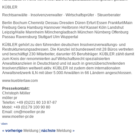
KÜBLER
Rechtsanwälte · Insolvenzverwalter · Wirtschaftsprüfer · Steuerberater
Berlin Bochum Chemnitz Dessau Dresden Düren Erfurt Essen Frankfurt/Main
Freiburg Gera Hamburg Hannover Heilbronn Hof Kassel Köln Landshut
Leipzig/Halle Mannheim Mönchengladbach München Nürnberg Offenburg
Passau Ravensburg Stuttgart Ulm Wuppertal
KÜBLER gehört zu den führenden deutschen Insolvenzverwaltungs- und
Restrukturierungsadressen. Die Kanzlei ist bundesweit mit 28 Büros vertreten
und beschäftigt 230 Mitarbeiter, darunter 65 Berufsträger. KÜBLER zählt damit
zum Kreis der renommierten auf Wirtschaftsrecht spezialisierten
Anwaltskanzleien in Deutschland und ist auch in grenzüberschreitenden
Insolvenzfällen weltweit aktiv. KÜBLER ist zudem dem internationalen
Anwaltsnetzwerk ILN mit über 5.000 Anwälten in 66 Ländern angeschlossen.
www.kueblerlaw.com
Pressekontakt:
Christoph Möller
möller pr
Telefon: +49 (0)221 80 10 87-87
Mobil: +49 (0)179 100 90 80
Email: cm@moeller-pr.de
www.moeller-pr.de
^ oben
«
vorherige
Meldung
|
nächste
Meldung
»